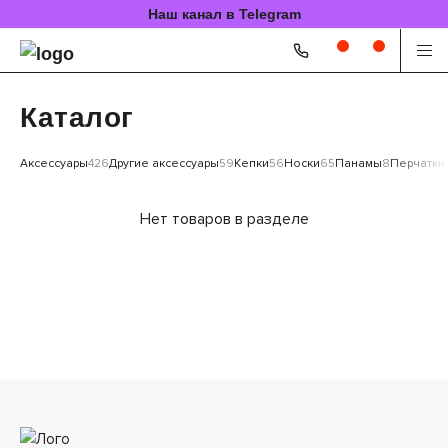
Наш канал в Telegram
Каталог
Аксессуары
426
Другие аксессуары
59
Кепки
56
Носки
65
Панамы
8
Перчатки
Нет товаров в разделе