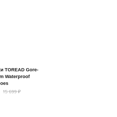
ки TOREAD Gore-
am Waterproof
hoes
15 699 ₽