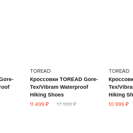
TOREAD
TOREAD
Gore-
Кроссовки TOREAD Gore-
Кроссов
roof
Tex/Vibram Waterproof
Tex/Vibr
Hiking Shoes
Hiking S
11 499 ₽
17 999 ₽
10 999 ₽