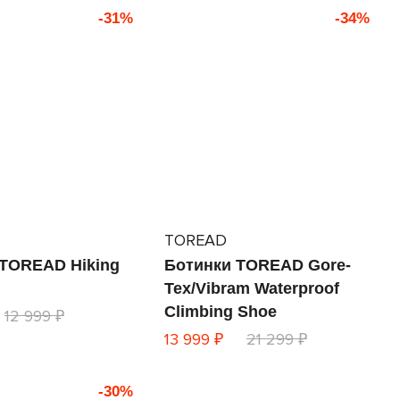
-31%
-34%
TOREAD
 TOREAD Hiking
Ботинки TOREAD Gore-
Tex/Vibram Waterproof
Climbing Shoe
12 999 ₽
13 999 ₽
21 299 ₽
-30%