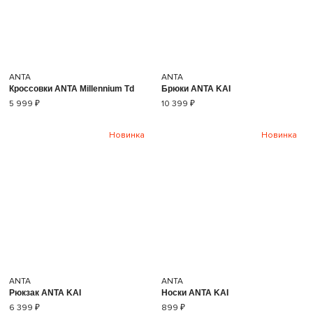
ANTA
ANTA
Кроссовки ANTA Millennium Td
Брюки ANTA KAI
5 999 ₽
10 399 ₽
Новинка
Новинка
ANTA
ANTA
Рюкзак ANTA KAI
Носки ANTA KAI
6 399 ₽
899 ₽