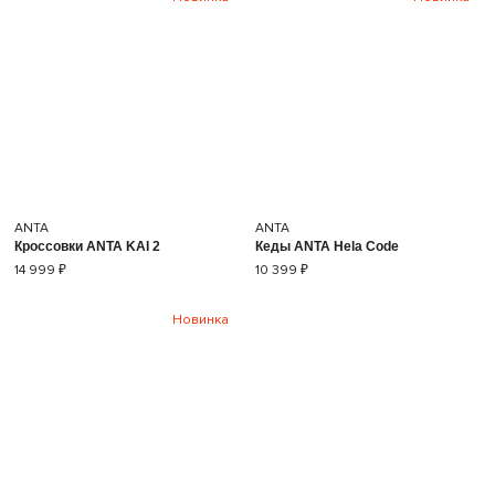
ANTA
ANTA
Кроссовки ANTA KAI 2
Кеды ANTA Hela Code
14 999 ₽
10 399 ₽
Новинка