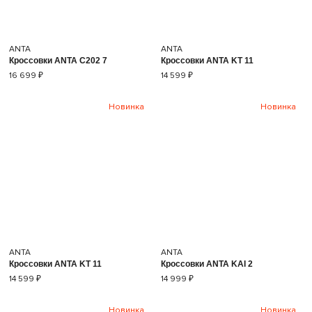
ANTA
ANTA
Кроссовки ANTA C202 7
Кроссовки ANTA KT 11
16 699 ₽
14 599 ₽
Новинка
Новинка
ANTA
ANTA
Кроссовки ANTA KT 11
Кроссовки ANTA KAI 2
14 599 ₽
14 999 ₽
Новинка
Новинка