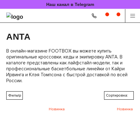
Наш канал в Telegram
ANTA
В онлайн-магазине FOOTBOX вы можете купить
оригинальные кроссовки, кеды и экипировку ANTA. В
каталоге представлены как лайфстайл-модели, так и
профессиональные баскетбольные линейки от Кайри
Ирвинга и Клэя Томпсона с быстрой доставкой по всей
России.
Фильтр
Сортировка:
Новинка
Новинка