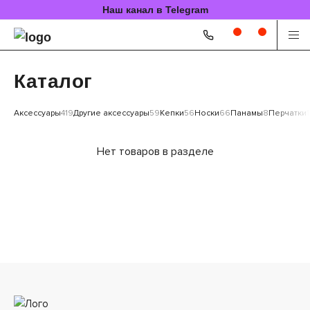
Наш канал в Telegram
Каталог
Аксессуары
419
Другие аксессуары
59
Кепки
56
Носки
66
Панамы
8
Перчатки
Нет товаров в разделе