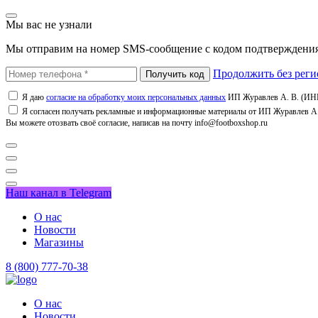
Мы вас не узнали
Мы отправим на номер SMS-сообщение с кодом подтверждения
Продолжить без реги
Я даю
согласие на обработку моих персональных данных
ИП Журавлев А. В. (ИНН
Я согласен получать рекламные и информационные материалы от ИП Журавлев А. 
Вы можете отозвать своё согласие, написав на почту info@footboxshop.ru
Наш канал в Telegram
О нас
Новости
Магазины
8 (800) 777-70-38
О нас
Новости