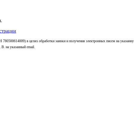
.
страции
 780500614009) в целях обработки заявки и получения электронных писем на указанн
В. на указанный email.