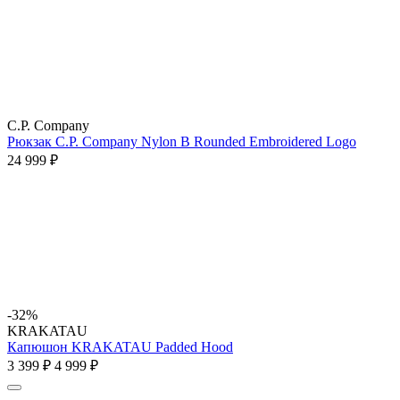
C.P. Company
Рюкзак C.P. Company Nylon B Rounded Embroidered Logo
24 999 ₽
-32%
KRAKATAU
Капюшон KRAKATAU Padded Hood
3 399 ₽
4 999 ₽