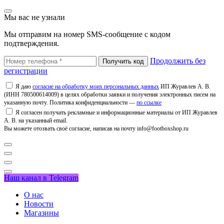
Мы вас не узнали
Мы отправим на номер SMS-сообщение с кодом
подтверждения.
Продолжить без
регистрации
Я даю
согласие на обработку моих персональных данных
ИП Журавлев А. В.
(ИНН 780500614009) в целях обработки заявки и получения электронных писем на
указанную почту. Политика конфиденциальности —
по ссылке
Я согласен получать рекламные и информационные материалы от ИП Журавлев
А. В. на указанный email.
Вы можете отозвать своё согласие, написав на почту info@footboxshop.ru
Наш канал в Telegram
О нас
Новости
Магазины