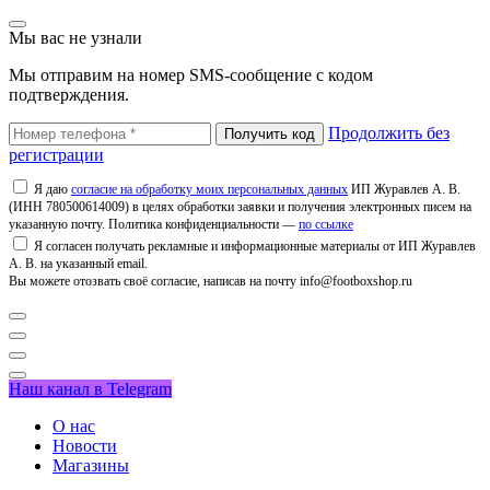
Мы вас не узнали
Мы отправим на номер SMS-сообщение с кодом
подтверждения.
Продолжить без
регистрации
Я даю
согласие на обработку моих персональных данных
ИП Журавлев А. В.
(ИНН 780500614009) в целях обработки заявки и получения электронных писем на
указанную почту. Политика конфиденциальности —
по ссылке
Я согласен получать рекламные и информационные материалы от ИП Журавлев
А. В. на указанный email.
Вы можете отозвать своё согласие, написав на почту info@footboxshop.ru
Наш канал в Telegram
О нас
Новости
Магазины