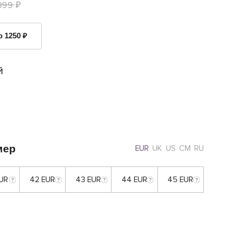
999 ₽
о 1250 ₽
й
мер
EUR
UK
US
CM
RU
EUR
42 EUR
43 EUR
44 EUR
45 EUR