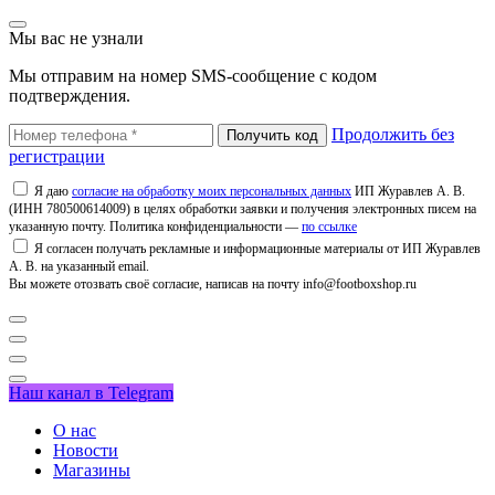
Мы вас не узнали
Мы отправим на номер SMS-сообщение с кодом
подтверждения.
Продолжить без
регистрации
Я даю
согласие на обработку моих персональных данных
ИП Журавлев А. В.
(ИНН 780500614009) в целях обработки заявки и получения электронных писем на
указанную почту. Политика конфиденциальности —
по ссылке
Я согласен получать рекламные и информационные материалы от ИП Журавлев
А. В. на указанный email.
Вы можете отозвать своё согласие, написав на почту info@footboxshop.ru
Наш канал в Telegram
О нас
Новости
Магазины