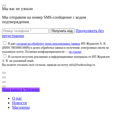
Мы вас не узнали
Мы отправим на номер SMS-сообщение с кодом
подтверждения.
Продолжить без
регистрации
Я даю
согласие на обработку моих персональных данных
ИП Журавлев А. В.
(ИНН 780500614009) в целях обработки заявки и получения электронных писем на
указанную почту. Политика конфиденциальности —
по ссылке
Я согласен получать рекламные и информационные материалы от ИП Журавлев
А. В. на указанный email.
Вы можете отозвать своё согласие, написав на почту info@footboxshop.ru
Наш канал в Telegram
О нас
Новости
Магазины