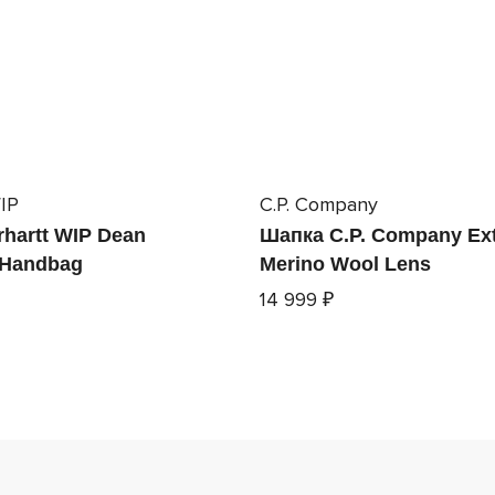
IP
C.P. Company
hartt WIP Dean
Шапка C.P. Company Ext
 Handbag
Merino Wool Lens
14 999 ₽