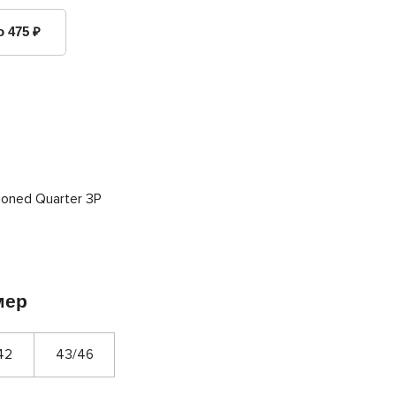
о 475 ₽
мер
42
43/46