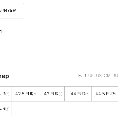
о 4475 ₽
й
мер
EUR
UK
US
CM
RU
EUR
42.5 EUR
43 EUR
44 EUR
44.5 EUR
EUR