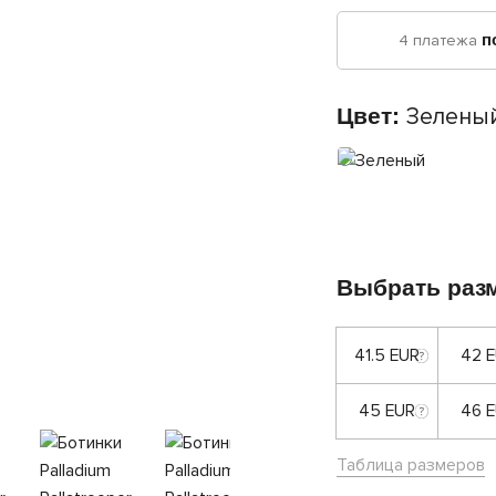
4 платежа
п
Цвет:
Зелены
Выбрать раз
41.5 EUR
42 
45 EUR
46 
Таблица размеров