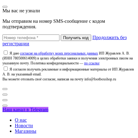
Мы вас не узнали
Мы отправим на номер SMS-сообщение с кодом
подтверждения.
Продолжить без
регистрации
Я даю
согласие на обработку моих персональных данных
ИП Журавлев А. В.
(ИНН 780500614009) в целях обработки заявки и получения электронных писем на
указанную почту. Политика конфиденциальности —
по ссылке
Я согласен получать рекламные и информационные материалы от ИП Журавлев
А. В. на указанный email.
Вы можете отозвать своё согласие, написав на почту info@footboxshop.ru
Наш канал в Telegram
О нас
Новости
Магазины