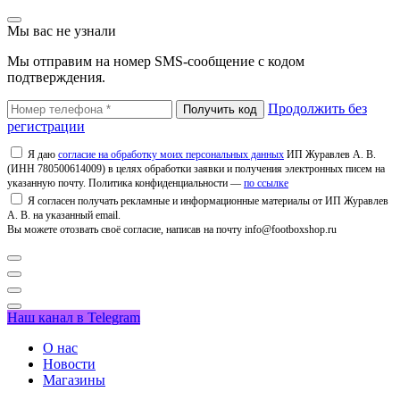
Мы вас не узнали
Мы отправим на номер SMS-сообщение с кодом
подтверждения.
Продолжить без
регистрации
Я даю
согласие на обработку моих персональных данных
ИП Журавлев А. В.
(ИНН 780500614009) в целях обработки заявки и получения электронных писем на
указанную почту. Политика конфиденциальности —
по ссылке
Я согласен получать рекламные и информационные материалы от ИП Журавлев
А. В. на указанный email.
Вы можете отозвать своё согласие, написав на почту info@footboxshop.ru
Наш канал в Telegram
О нас
Новости
Магазины