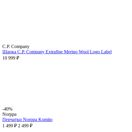
C.P. Company
Шапка C.P. Company Extrafine Merino Wool Logo Label
10 999 ₽
-40%
Norppa
Перчатки Norppa Komito
1 499 ₽
2 499 ₽