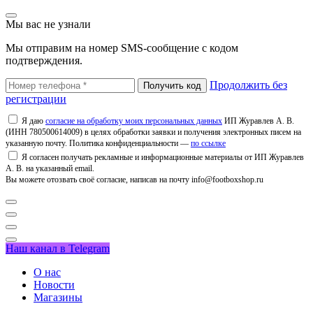
Мы вас не узнали
Мы отправим на номер SMS-сообщение с кодом
подтверждения.
Продолжить без
регистрации
Я даю
согласие на обработку моих персональных данных
ИП Журавлев А. В.
(ИНН 780500614009) в целях обработки заявки и получения электронных писем на
указанную почту. Политика конфиденциальности —
по ссылке
Я согласен получать рекламные и информационные материалы от ИП Журавлев
А. В. на указанный email.
Вы можете отозвать своё согласие, написав на почту info@footboxshop.ru
Наш канал в Telegram
О нас
Новости
Магазины