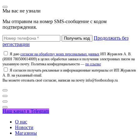
Мы вас не узнали
Мы отправим на номер SMS-сообщение с кодом
подтверждения.
Продолжить без
регистрации
Я даю
согласие на обработку моих персональных данных
ИП Журавлев А. В.
(ИНН 780500614009) в целях обработки заявки и получения электронных писем на
указанную почту. Политика конфиденциальности —
по ссылке
Я согласен получать рекламные и информационные материалы от ИП Журавлев
А. В. на указанный email.
Вы можете отозвать своё согласие, написав на почту info@footboxshop.ru
Наш канал в Telegram
О нас
Новости
Магазины