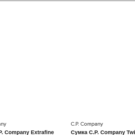
any
C.P. Company
. Company Extrafine
Сумка C.P. Company Twil