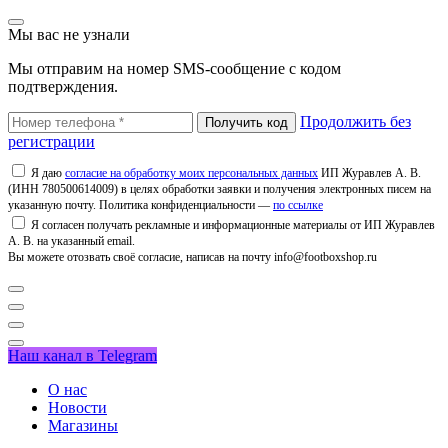
Мы вас не узнали
Мы отправим на номер SMS-сообщение с кодом
подтверждения.
Продолжить без
регистрации
Я даю
согласие на обработку моих персональных данных
ИП Журавлев А. В.
(ИНН 780500614009) в целях обработки заявки и получения электронных писем на
указанную почту. Политика конфиденциальности —
по ссылке
Я согласен получать рекламные и информационные материалы от ИП Журавлев
А. В. на указанный email.
Вы можете отозвать своё согласие, написав на почту info@footboxshop.ru
Наш канал в Telegram
О нас
Новости
Магазины