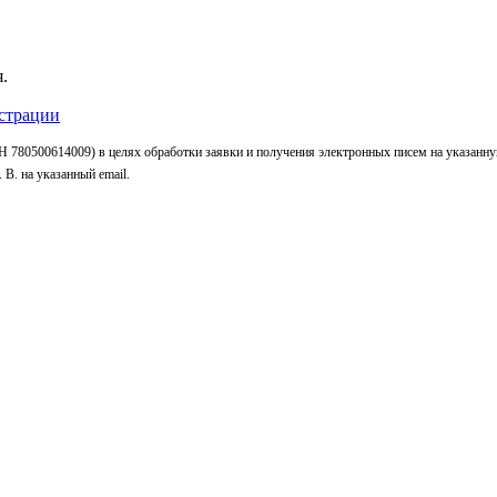
.
страции
 780500614009) в целях обработки заявки и получения электронных писем на указанн
В. на указанный email.