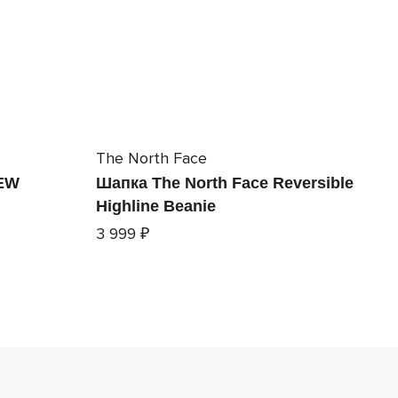
The North Face
EW
Шапка The North Face Reversible
Highline Beanie
3 999 ₽