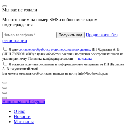
Мы вас не узнали
Мы отправим на номер SMS-сообщение с кодом
подтверждения.
Продолжить без
регистрации
Я даю
согласие на обработку моих персональных данных
ИП Журавлев А. В.
(ИНН 780500614009) в целях обработки заявки и получения электронных писем на
указанную почту. Политика конфиденциальности —
по ссылке
Я согласен получать рекламные и информационные материалы от ИП Журавлев
А. В. на указанный email.
Вы можете отозвать своё согласие, написав на почту info@footboxshop.ru
Наш канал в Telegram
О нас
Новости
Магазины