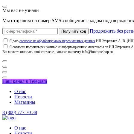
Мы вас не узнали
Мы отправим на номер SMS-сообщение с кодом подтверждения
Продолжить без реги
Я даю
согласие на обработку моих персональных данных
ИП Журавлев А. В. (ИНН
Я согласен получать рекламные и информационные материалы от ИП Журавлев А. 
Вы можете отозвать своё согласие, написав на почту info@footboxshop.ru
Наш канал в Telegram
О нас
Новости
Магазины
8 (800) 777-70-38
О нас
Новости