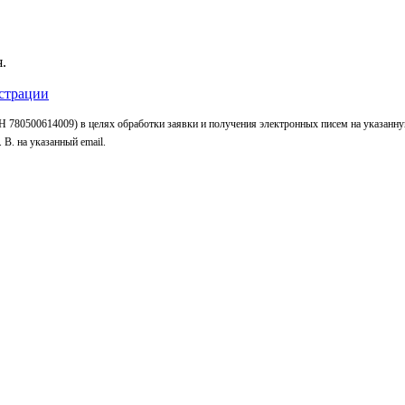
.
страции
 780500614009) в целях обработки заявки и получения электронных писем на указанн
В. на указанный email.