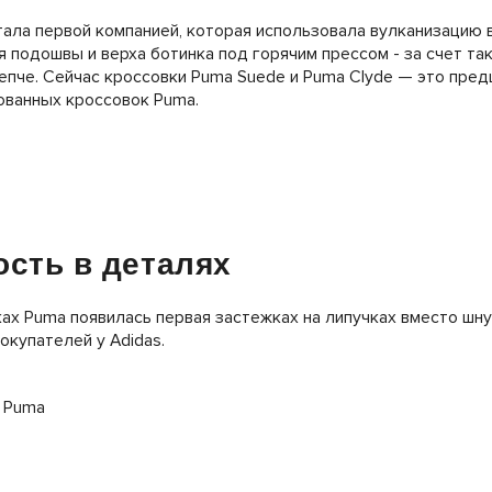
тала первой компанией, которая использовала вулканизацию в
 подошвы и верха ботинка под горячим прессом - за счет та
епче. Сейчас кроссовки Puma Suede и Puma Clyde — это пре
ованных кроссовок Puma.
ость в деталях
ах Puma появилась первая застежках на липучках вместо шн
окупателей у Adidas.