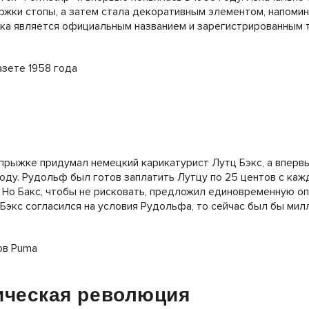
ржки стопы, а затем стала декоративным элементом, напом
ска является официальным названием и зарегистрированным 
прыжке придумал немецкий карикатурист Лутц Бэкс, а впервы
году. Рудольф был готов заплатить Лутцу по 25 центов с ка
. Но Бакс, чтобы не рисковать, предложил единовременную о
 Бэкс согласился на условия Рудольфа, то сейчас был бы мил
ическая революция