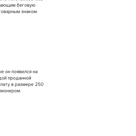
инающим беговую
товарным знаком.
е он появился на
ждой проданной
плату в размере 250
лионером.