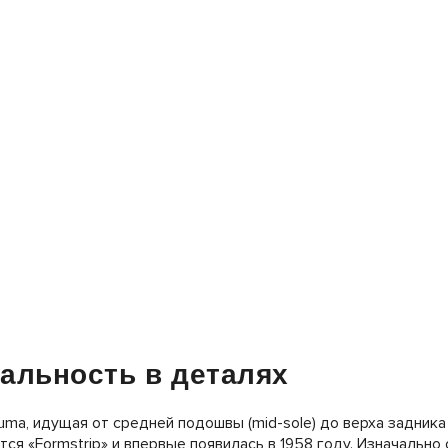
альность в деталях
Puma, идущая от средней подошвы
(mid-sole)
до верха задника
тся «Formstrip» и впервые появилась в 1958 году. Изначально