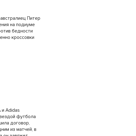
 австралиец Питер
ения на подиуме
ротив бедности
менно кроссовки
 и Adidas
 звездой футбола
шила договор,
ним из матчей, в
а он завяжет