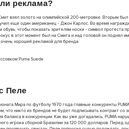
или реклама?
Смит взял золото на олимпийской 200-метровке. Вторым был
учил еще один американец - Джон Карлос. Во время награжд
и обувь, чтобы показать зрителям носки - символ протеста п
окус в этот момент был на Смита и над головой он поднял и
 очень хорошей рекламой для бренда.
с Пеле
ионата Мира по футболу 1970 года главные конкуренты PUMA
ом, что никто из брендов не будет подписывать контракт со
я баланса в конкуренции. Как вы уже догадались, PUMA нару
ого игрока сборной Бразилии за 120 000 долларов. Перед од
ен прозвучать свисток, Пеле попросил судью подождать, пок