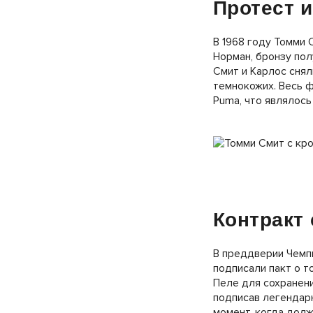
Протест 
В 1968 году Томми 
Норман, бронзу пол
Смит и Карлос снял
темнокожих. Весь ф
Puma, что являлось
Контракт 
В преддверии Чемп
подписали пакт о т
Пеле для сохранени
подписав легендарн
момент, когда долж