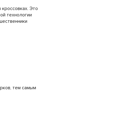
 кроссовках. Это
кой технологии
дшественники
урков, тем самым