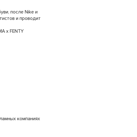
ви, после Nike и
тистов и проводит
MA x FENTY
кламных компаниях