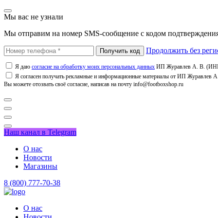
Мы вас не узнали
Мы отправим на номер SMS-сообщение с кодом подтверждения
Продолжить без реги
Я даю
согласие на обработку моих персональных данных
ИП Журавлев А. В. (ИНН
Я согласен получать рекламные и информационные материалы от ИП Журавлев А. 
Вы можете отозвать своё согласие, написав на почту info@footboxshop.ru
Наш канал в Telegram
О нас
Новости
Магазины
8 (800) 777-70-38
О нас
Новости