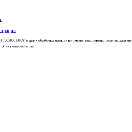
.
страции
 780500614009) в целях обработки заявки и получения электронных писем на указанн
В. на указанный email.