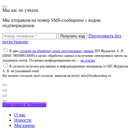
Мы вас не узнали
Мы отправим на номер SMS-сообщение с кодом
подтверждения.
Продолжить без
регистрации
Я даю
согласие на обработку моих персональных данных
ИП Журавлев А. В.
(ИНН 780500614009) в целях обработки заявки и получения электронных писем на
указанную почту. Политика конфиденциальности —
по ссылке
Я согласен получать рекламные и информационные материалы от ИП Журавлев
А. В. на указанный email.
Вы можете отозвать своё согласие, написав на почту info@footboxshop.ru
Наш канал в Telegram
О нас
Новости
Магазины