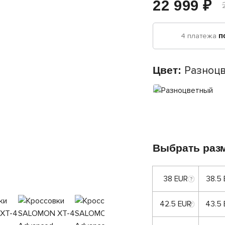
22 999 ₽
4 платежа
п
Цвет:
Разноц
Выбрать раз
38 EUR
38.5
42.5 EUR
43.5