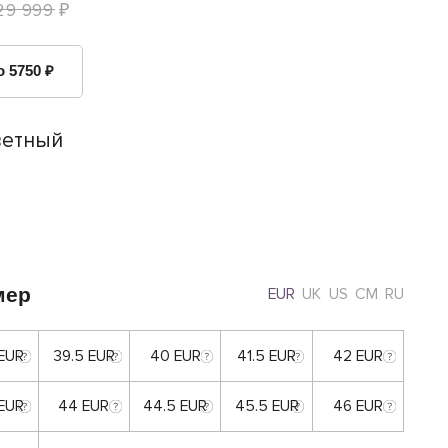
29 999 ₽
о 5750 ₽
ветный
мер
EUR
UK
US
CM
RU
 EUR
39.5 EUR
40 EUR
41.5 EUR
42 EUR
 EUR
44 EUR
44.5 EUR
45.5 EUR
46 EUR