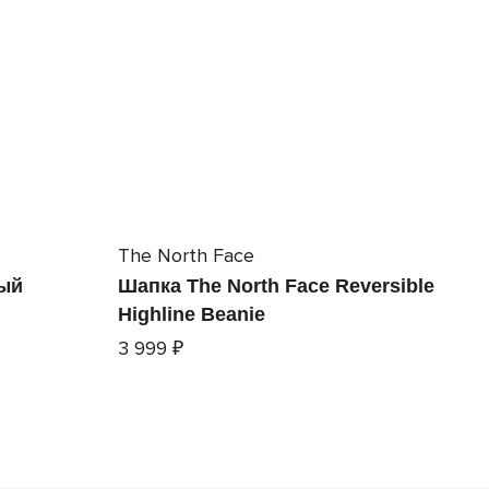
The North Face
ый
Шапка The North Face Reversible
Highline Beanie
3 999 ₽