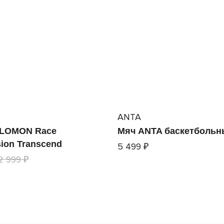
ANTA
ALOMON Race
Мяч ANTA баскетбольн
ion Transcend
5 499 ₽
2 999 ₽