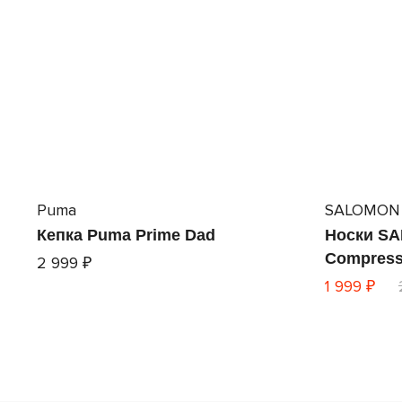
Puma
SALOMON
Кепка Puma Prime Dad
Носки S
Compress
2 999 ₽
1 999 ₽