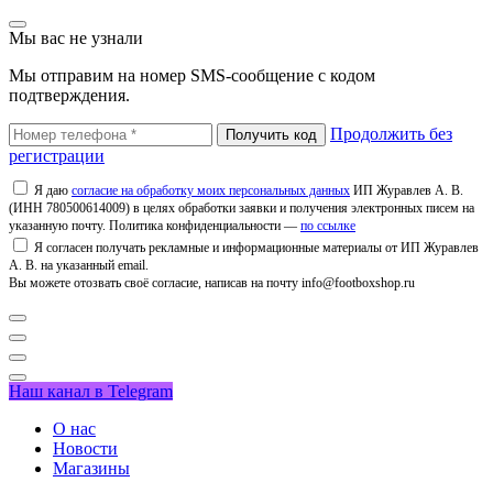
Мы вас не узнали
Мы отправим на номер SMS-сообщение с кодом
подтверждения.
Продолжить без
регистрации
Я даю
согласие на обработку моих персональных данных
ИП Журавлев А. В.
(ИНН 780500614009) в целях обработки заявки и получения электронных писем на
указанную почту. Политика конфиденциальности —
по ссылке
Я согласен получать рекламные и информационные материалы от ИП Журавлев
А. В. на указанный email.
Вы можете отозвать своё согласие, написав на почту info@footboxshop.ru
Наш канал в Telegram
О нас
Новости
Магазины