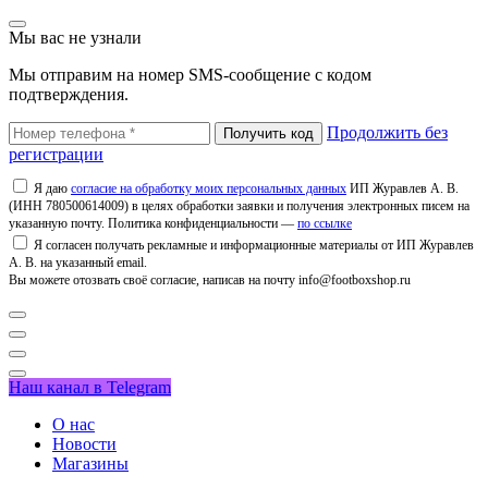
Мы вас не узнали
Мы отправим на номер SMS-сообщение с кодом
подтверждения.
Продолжить без
регистрации
Я даю
согласие на обработку моих персональных данных
ИП Журавлев А. В.
(ИНН 780500614009) в целях обработки заявки и получения электронных писем на
указанную почту. Политика конфиденциальности —
по ссылке
Я согласен получать рекламные и информационные материалы от ИП Журавлев
А. В. на указанный email.
Вы можете отозвать своё согласие, написав на почту info@footboxshop.ru
Наш канал в Telegram
О нас
Новости
Магазины