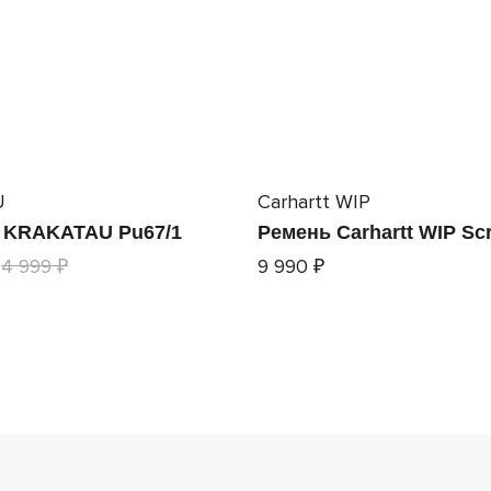
U
Carhartt WIP
 KRAKATAU Pu67/1
Ремень Carhartt WIP Scr
4 999 ₽
9 990 ₽