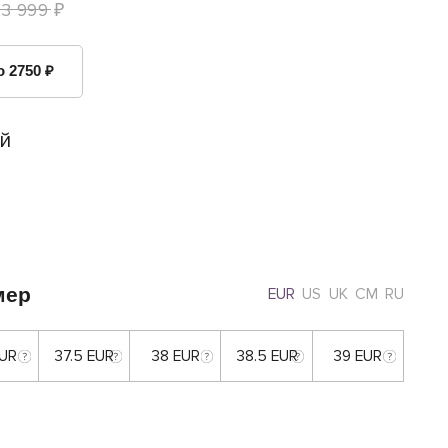
13 999 ₽
о 2750 ₽
й
мер
EUR
US
UK
CM
RU
EUR
37.5 EUR
38 EUR
38.5 EUR
39 EUR