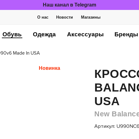
Наш канал в Telegram
О нас
Новости
Магазины
Обувь
Одежда
Аксессуары
Бренды
990v6 Made In USA
Новинка
КРОСС
BALANC
USA
New Balanc
Артикул: U990NC