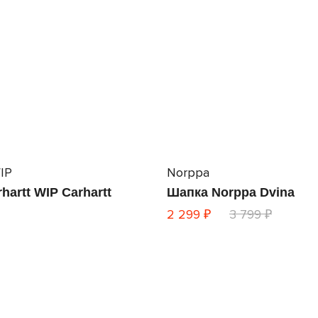
IP
Norppa
hartt WIP Carhartt
Шапка Norppa Dvina
2 299 ₽
3 799 ₽