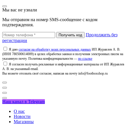
Мы вас не узнали
Мы отправим на номер SMS-сообщение с кодом
подтверждения.
Продолжить без
регистрации
Я даю
согласие на обработку моих персональных данных
ИП Журавлев А. В.
(ИНН 780500614009) в целях обработки заявки и получения электронных писем на
указанную почту. Политика конфиденциальности —
по ссылке
Я согласен получать рекламные и информационные материалы от ИП Журавлев
А. В. на указанный email.
Вы можете отозвать своё согласие, написав на почту info@footboxshop.ru
Наш канал в Telegram
О нас
Новости
Магазины