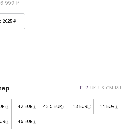
16 999 ₽
о 2625 ₽
мер
EUR
UK
US
CM
RU
EUR
42 EUR
42.5 EUR
43 EUR
44 EUR
EUR
46 EUR