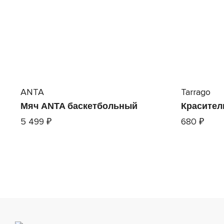
ANTA
Tarrago
Мяч ANTA баскетбольный
Краситель
5 499 ₽
680 ₽