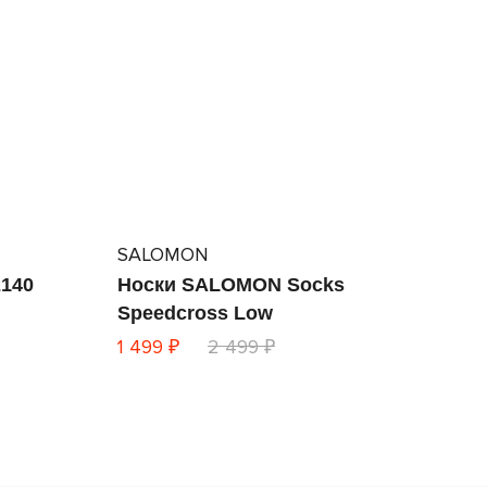
SALOMON
2140
Носки SALOMON Socks
Speedcross Low
1 499 ₽
2 499 ₽