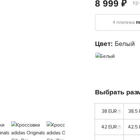
8 999 ₽
12
4 платежа
п
Цвет:
Белый
Выбрать раз
38 EUR
38.5
42 EUR
42.5