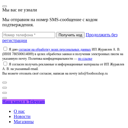
Мы вас не узнали
Мы отправим на номер SMS-сообщение с кодом
подтверждения.
Продолжить без
регистрации
Я даю
согласие на обработку моих персональных данных
ИП Журавлев А. В.
(ИНН 780500614009) в целях обработки заявки и получения электронных писем на
указанную почту. Политика конфиденциальности —
по ссылке
Я согласен получать рекламные и информационные материалы от ИП Журавлев
А. В. на указанный email.
Вы можете отозвать своё согласие, написав на почту info@footboxshop.ru
Наш канал в Telegram
О нас
Новости
Магазины