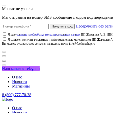
Мы вас не узнали
Мы отправим на номер SMS-сообщение с кодом подтверждения
Продолжить без реги
Я даю
согласие на обработку моих персональных данных
ИП Журавлев А. В. (ИНН
Я согласен получать рекламные и информационные материалы от ИП Журавлев А. 
Вы можете отозвать своё согласие, написав на почту info@footboxshop.ru
Наш канал в Telegram
О нас
Новости
Магазины
8 (800) 777-70-38
О нас
Новости