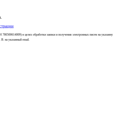
.
страции
 780500614009) в целях обработки заявки и получения электронных писем на указанн
В. на указанный email.