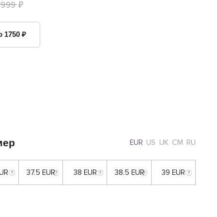
 999 ₽
о 1750 ₽
мер
EUR
US
UK
CM
RU
EUR
37.5 EUR
38 EUR
38.5 EUR
39 EUR