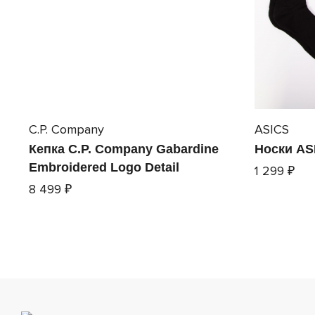
C.P. Company
ASICS
Кепка C.P. Company Gabardine
Носки AS
Embroidered Logo Detail
1 299 ₽
8 499 ₽