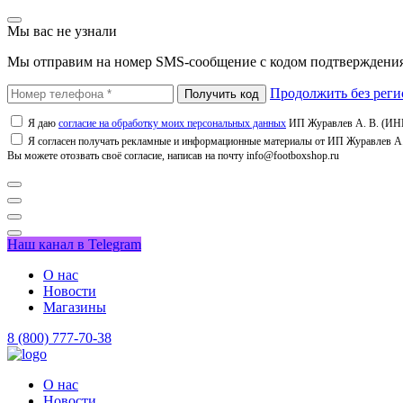
Мы вас не узнали
Мы отправим на номер SMS-сообщение с кодом подтверждения
Продолжить без реги
Я даю
согласие на обработку моих персональных данных
ИП Журавлев А. В. (ИНН
Я согласен получать рекламные и информационные материалы от ИП Журавлев А. 
Вы можете отозвать своё согласие, написав на почту info@footboxshop.ru
Наш канал в Telegram
О нас
Новости
Магазины
8 (800) 777-70-38
О нас
Новости