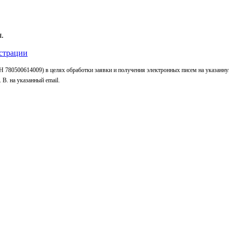
.
страции
 780500614009) в целях обработки заявки и получения электронных писем на указанн
В. на указанный email.