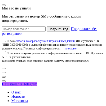
Мы вас не узнали
Мы отправим на номер SMS-сообщение с кодом
подтверждения.
Продолжить без
регистрации
Я даю
согласие на обработку моих персональных данных
ИП Журавлев А. В.
(ИНН 780500614009) в целях обработки заявки и получения электронных писем на
указанную почту. Политика конфиденциальности —
по ссылке
Я согласен получать рекламные и информационные материалы от ИП Журавлев
А. В. на указанный email.
Вы можете отозвать своё согласие, написав на почту info@footboxshop.ru
Наш канал в Telegram
О нас
Новости
Магазины