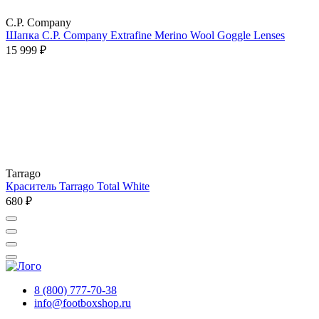
C.P. Company
Шапка C.P. Company Extrafine Merino Wool Goggle Lenses
15 999 ₽
Tarrago
Краситель Tarrago Total White
680 ₽
8 (800) 777-70-38
info@footboxshop.ru