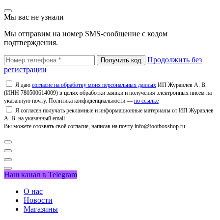
Мы вас не узнали
Мы отправим на номер SMS-сообщение с кодом
подтверждения.
Продолжить без
регистрации
Я даю
согласие на обработку моих персональных данных
ИП Журавлев А. В.
(ИНН 780500614009) в целях обработки заявки и получения электронных писем на
указанную почту. Политика конфиденциальности —
по ссылке
Я согласен получать рекламные и информационные материалы от ИП Журавлев
А. В. на указанный email.
Вы можете отозвать своё согласие, написав на почту info@footboxshop.ru
Наш канал в Telegram
О нас
Новости
Магазины