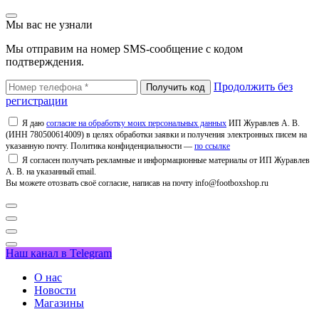
Мы вас не узнали
Мы отправим на номер SMS-сообщение с кодом
подтверждения.
Продолжить без
регистрации
Я даю
согласие на обработку моих персональных данных
ИП Журавлев А. В.
(ИНН 780500614009) в целях обработки заявки и получения электронных писем на
указанную почту. Политика конфиденциальности —
по ссылке
Я согласен получать рекламные и информационные материалы от ИП Журавлев
А. В. на указанный email.
Вы можете отозвать своё согласие, написав на почту info@footboxshop.ru
Наш канал в Telegram
О нас
Новости
Магазины