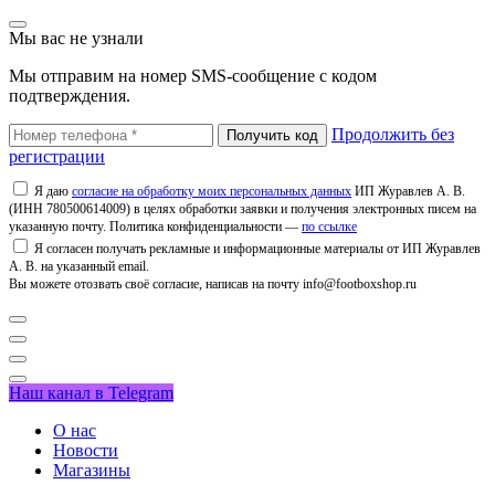
Мы вас не узнали
Мы отправим на номер SMS-сообщение с кодом
подтверждения.
Продолжить без
регистрации
Я даю
согласие на обработку моих персональных данных
ИП Журавлев А. В.
(ИНН 780500614009) в целях обработки заявки и получения электронных писем на
указанную почту. Политика конфиденциальности —
по ссылке
Я согласен получать рекламные и информационные материалы от ИП Журавлев
А. В. на указанный email.
Вы можете отозвать своё согласие, написав на почту info@footboxshop.ru
Наш канал в Telegram
О нас
Новости
Магазины