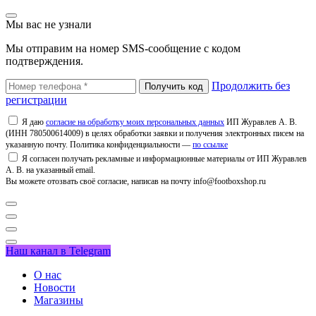
Мы вас не узнали
Мы отправим на номер SMS-сообщение с кодом
подтверждения.
Продолжить без
регистрации
Я даю
согласие на обработку моих персональных данных
ИП Журавлев А. В.
(ИНН 780500614009) в целях обработки заявки и получения электронных писем на
указанную почту. Политика конфиденциальности —
по ссылке
Я согласен получать рекламные и информационные материалы от ИП Журавлев
А. В. на указанный email.
Вы можете отозвать своё согласие, написав на почту info@footboxshop.ru
Наш канал в Telegram
О нас
Новости
Магазины