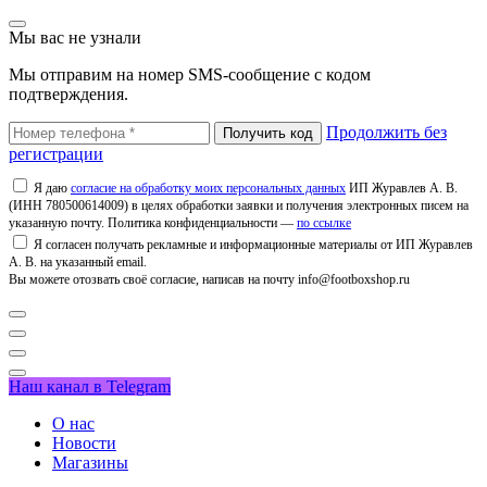
Мы вас не узнали
Мы отправим на номер SMS-сообщение с кодом
подтверждения.
Продолжить без
регистрации
Я даю
согласие на обработку моих персональных данных
ИП Журавлев А. В.
(ИНН 780500614009) в целях обработки заявки и получения электронных писем на
указанную почту. Политика конфиденциальности —
по ссылке
Я согласен получать рекламные и информационные материалы от ИП Журавлев
А. В. на указанный email.
Вы можете отозвать своё согласие, написав на почту info@footboxshop.ru
Наш канал в Telegram
О нас
Новости
Магазины