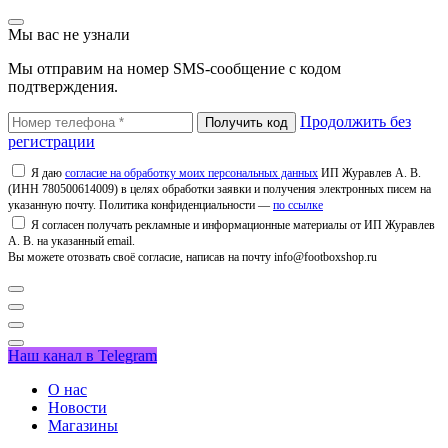
Мы вас не узнали
Мы отправим на номер SMS-сообщение с кодом
подтверждения.
Продолжить без
регистрации
Я даю
согласие на обработку моих персональных данных
ИП Журавлев А. В.
(ИНН 780500614009) в целях обработки заявки и получения электронных писем на
указанную почту. Политика конфиденциальности —
по ссылке
Я согласен получать рекламные и информационные материалы от ИП Журавлев
А. В. на указанный email.
Вы можете отозвать своё согласие, написав на почту info@footboxshop.ru
Наш канал в Telegram
О нас
Новости
Магазины