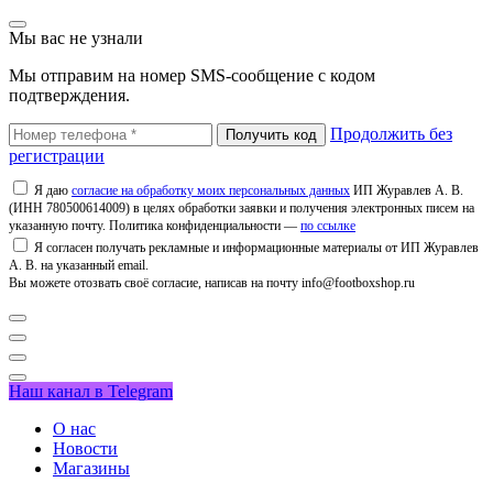
Мы вас не узнали
Мы отправим на номер SMS-сообщение с кодом
подтверждения.
Продолжить без
регистрации
Я даю
согласие на обработку моих персональных данных
ИП Журавлев А. В.
(ИНН 780500614009) в целях обработки заявки и получения электронных писем на
указанную почту. Политика конфиденциальности —
по ссылке
Я согласен получать рекламные и информационные материалы от ИП Журавлев
А. В. на указанный email.
Вы можете отозвать своё согласие, написав на почту info@footboxshop.ru
Наш канал в Telegram
О нас
Новости
Магазины