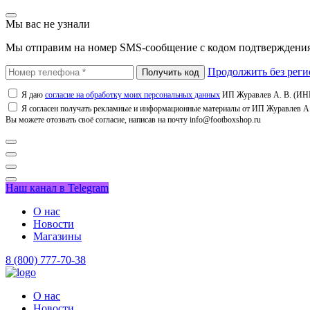
Мы вас не узнали
Мы отправим на номер SMS-сообщение с кодом подтверждения
Продолжить без реги
Я даю
согласие на обработку моих персональных данных
ИП Журавлев А. В. (ИНН
Я согласен получать рекламные и информационные материалы от ИП Журавлев А. 
Вы можете отозвать своё согласие, написав на почту info@footboxshop.ru
Наш канал в Telegram
О нас
Новости
Магазины
8 (800) 777-70-38
О нас
Новости