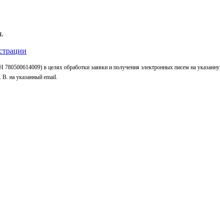
.
страции
 780500614009) в целях обработки заявки и получения электронных писем на указанн
В. на указанный email.