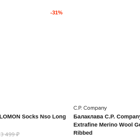
-31%
C.P. Company
LOMON Socks Nso Long
Балаклава C.P. Compan
Extrafine Merino Wool G
Ribbed
3 499 ₽