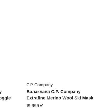
C.P. Company
y
Балаклава C.P. Company
oggle
Extrafine Merino Wool Ski Mask
19 999 ₽