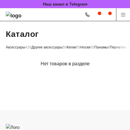
Наш канал в Telegram
Каталог
Аксессуары
426
Другие аксессуары
59
Кепки
56
Носки
65
Панамы
8
Перчатки
18
Нет товаров в разделе